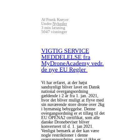
Af Frank Krøyer
Under
Nyheder
3 min læsning
5047 visninger
VIGTIG SERVICE
MEDDELELSE fra
MyDroneAcademy vedr.
de nye EU Regler
Vi har erfaret, at der højst
sandsynligt bliver lavet en Dansk
national overgangsordning
gældende i 2 år fra 1. jan. 2021,
hvor det bliver muligt at flyve med
sin nuværende store drone over 2kg
i bymæssig bebyggelse. Denne
overgangsordning er et tillæg til det
EU OPENA2 certifikat, som alle
danske Dronebeviser bliver
konverteret til d. 1. jan 2021.
Venligst bemærk at der kan være
nogle restriktioner i denne
overgangsordning, som vi ikke er