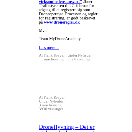
virksomhedens ansvar!"
åbner
Trafikstyrelsen d. 27. februar for
adgang til at registrere sig som
Droneoperatør. Processen og regler
for registrering, er godt beskrevet
på
www.droneregler.dk
Mvh
Team MyDroneAcademy
Læs mere…
Af Frank Krøyer
Under
Nyheder
1 min læsning
3624 visninger
Af Frank Krøyer
Under
Nyheder
3 min læsning
3930 visninger
Droneflyvning – Det er