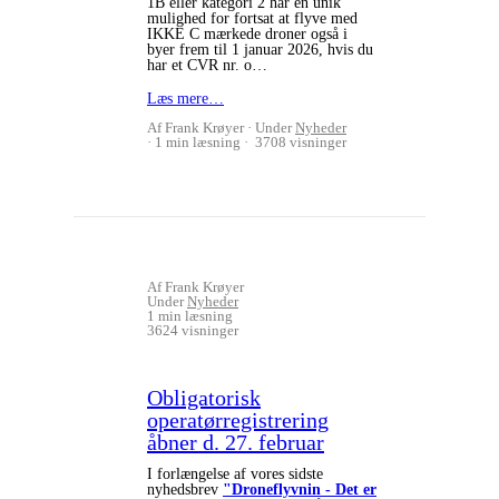
1B eller kategori 2 har en unik
mulighed for fortsat at flyve med
IKKE C mærkede droner også i
byer frem til 1 januar 2026, hvis du
har et CVR nr. o…
Læs mere…
Af Frank Krøyer
Under
Nyheder
1 min læsning
3708 visninger
Af Frank Krøyer
Under
Nyheder
1 min læsning
3624 visninger
Obligatorisk
operatørregistrering
åbner d. 27. februar
I forlængelse af vores sidste
nyhedsbrev
"Droneflyvnin - Det er