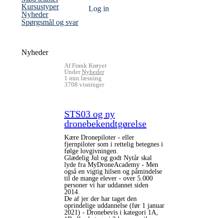
Kursustyper
Log ind
(current)
Nyheder
Spørgsmål og svar
Nyheder
Af Frank Krøyer
Under
Nyheder
1 min læsning
3708 visninger
STS03 og ny
dronebekendtgørelse
Kære Dronepiloter - eller
fjernpiloter som i rettelig betegnes i
følge lovgivningen.
Glædelig Jul og godt Nytår skal
lyde fra MyDroneAcademy - Men
også en vigtig hilsen og påmindelse
til de mange elever - over 5.000
personer vi har uddannet siden
2014.
De af jer der har taget den
oprindelige uddannelse (før 1 januar
2021) - Dronebevis i kategori 1A,