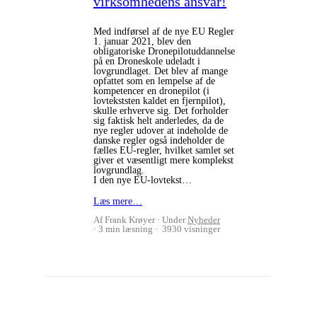
virksomhedens ansvar!
Med indførsel af de nye EU Regler
1. januar 2021, blev den
obligatoriske Dronepilotuddannelse
på en Droneskole udeladt i
lovgrundlaget. Det blev af mange
opfattet som en lempelse af de
kompetencer en dronepilot (i
lovtekststen kaldet en fjernpilot),
skulle erhverve sig. Det forholder
sig faktisk helt anderledes, da de
nye regler udover at indeholde de
danske regler også indeholder de
fælles EU-regler, hvilket samlet set
giver et væsentligt mere komplekst
lovgrundlag.
I den nye EU-lovtekst…
Læs mere…
Af Frank Krøyer
Under
Nyheder
3 min læsning
3930 visninger