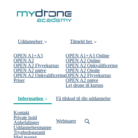
Uddannelser
Tilmeld her
OPEN A1+A3
OPEN A1+A3 Online
OPEN A2
OPEN A2 Online
OPEN A2 Flyvekursus
OPEN A2 Opkvalificering
OPEN A2 prøve
OPEN A2 Onsite
OPEN A2 Opkvalificering
OPEN A2 Flyvekursus
Priser
OPEN A2 prøve
Lej drone til kursus
Information
Få tilskud til din uddannelse
Kontakt
Private hold
Webinarer
Anbefalinger
Uddannelsesmappe
Tryghedsgaranti
Mød teamet