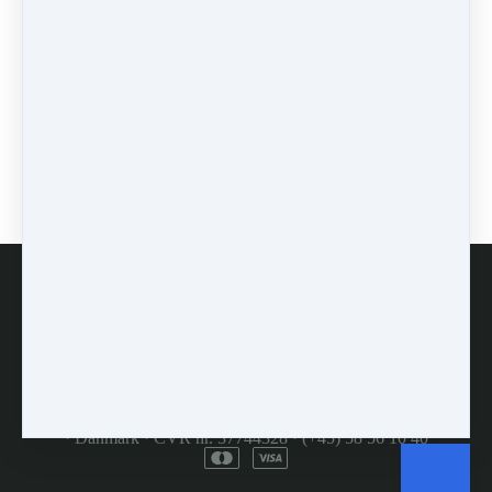
Læs mere…
Af Frank Krøyer
Under
Nyheder
2 min læsning
4412 visninger
1
2
3
Showing 1-10 of 30
Kundeservice
Handelsbetingelser
Copyright © 2026
MyDroneAcademy ApS
·
(INGEN
FREMMØDE) Buddingevej 242
·
st. th.
·
2860 Søborg
·
Danmark
·
CVR nr. 37744328
·
(+45) 58 56 10 40