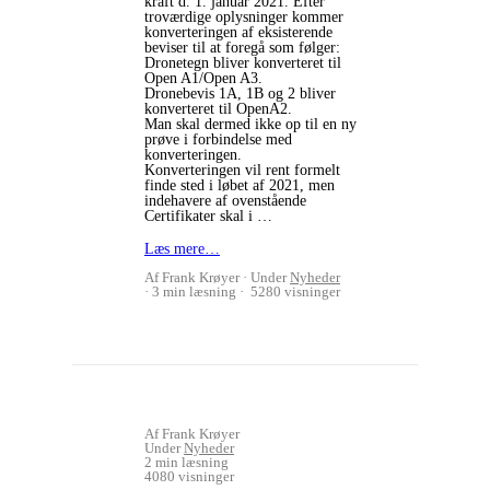
kraft d. 1. januar 2021. Efter
troværdige oplysninger kommer
konverteringen af eksisterende
beviser til at foregå som følger:
Dronetegn bliver konverteret til
Open A1/Open A3.
Dronebevis 1A, 1B og 2 bliver
konverteret til OpenA2.
Man skal dermed ikke op til en ny
prøve i forbindelse med
konverteringen.
Konverteringen vil rent formelt
finde sted i løbet af 2021, men
indehavere af ovenstående
Certifikater skal i …
Læs mere…
Af Frank Krøyer
Under
Nyheder
3 min læsning
5280 visninger
Af Frank Krøyer
Under
Nyheder
2 min læsning
4080 visninger