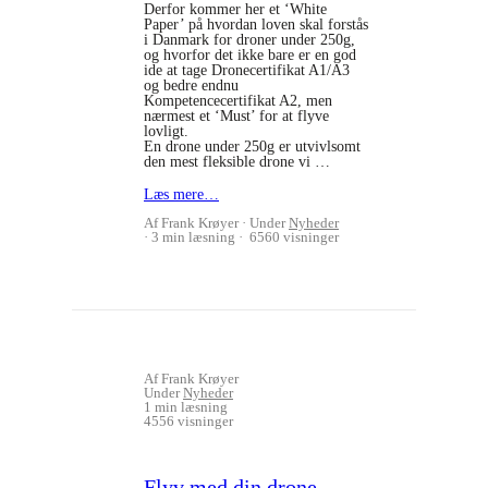
Derfor kommer her et ‘White
Paper’ på hvordan loven skal forstås
i Danmark for droner under 250g,
og hvorfor det ikke bare er en god
ide at tage Dronecertifikat A1/A3
og bedre endnu
Kompetencecertifikat A2, men
nærmest et ‘Must’ for at flyve
lovligt.
En drone under 250g er utvivlsomt
den mest fleksible drone vi …
Læs mere…
Af Frank Krøyer
Under
Nyheder
3 min læsning
6560 visninger
Af Frank Krøyer
Under
Nyheder
1 min læsning
4556 visninger
Flyv med din drone