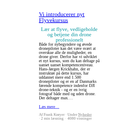
Vi introducerer nyt
Flyvekursus
Lær at flyve, vedligeholde
og betjene din drone
professionelt
Både for nybegyndere og øvede
dronepiloter kan det være svært at
overskue alle de muligheder, en
drone giver. Derfor har vi udviklet
et nyt kursus, som du kan deltage på
uanset uanset kompetenceniveau.
Hans-Jørgen Krickhahn, der er
instruktør på dette kursus, har
uddannet mere end 1.500
dronepiloter og er en af Danmarks
førende kompetence indenfor DJI
drone-teknik - og er en ivrig
fotograf både med og uden drone.
Der deltager max.…
Læs mere…
Af Frank Krøyer
Under
Nyheder
2 min læsning
4080 visninger