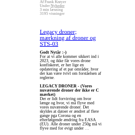
Af Frank Krøyer
Under
Nyheder
3 min læsning
3195 visninger
Legacy droner;
mærkning af droner og
STS-03
Godt Nytår :-)
For at vi alle kommer sikkert ind i
2023, og ikke får vores drone
konfiskeret, er her lige en
opdatering af et par områder, hvor
der kan være tvivl om forståelsen af
reglerne.
LEGACY DRONER - (Vores
nuværende droner der ikke er C
mærket)
Der er lidt forvirring om hvor
længe og hvor, vi må flyve med
vores nuværende droner. Det
skyldes at datoer er ændret af flere
gange pga Corona og en
efterfølgende ændring fra EASA
(EU). Alle droner under 250g må vi
flyve med for evigt under …