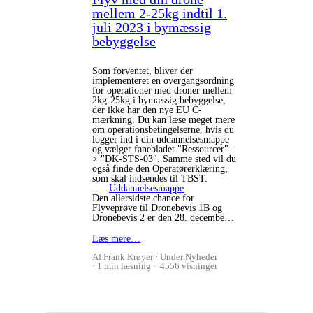
mellem 2-25kg indtil 1.
juli 2023 i bymæssig
bebyggelse
Som forventet, bliver der
implementeret en overgangsordning
for operationer med droner mellem
2kg-25kg i bymæssig bebyggelse,
der ikke har den nye EU C-
mærkning. Du kan læse meget mere
om operationsbetingelserne, hvis du
logger ind i din uddannelsesmappe
og vælger fanebladet "Ressourcer"-
> "DK-STS-03". Samme sted vil du
også finde den Operatørerklæring,
som skal indsendes til TBST.
Uddannelsesmappe
Den allersidste chance for
Flyveprøve til Dronebevis 1B og
Dronebevis 2 er den 28. decembe…
Læs mere…
Af Frank Krøyer
Under
Nyheder
1 min læsning
4556 visninger