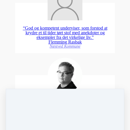
“God og kompetent underviser, som forstod at
krydre et til tider tørt stof med anekdoter og
eksempler fra det virkelige liv.”
Flemming Rasbak
Næstved Kommune
“Et helt igennem fantastisk kursus! Instruktøren
var en superb lærer, som formåede at være både
faglig, underholdende og medrivende - hvilket er
noget af en bedrift når man skal lære lovmæssige
begreber. At kunne sparre undervejs med både
lærer og de andre kursister var en uventet bonus,
og jeg føler mig meget bedre klædt på til