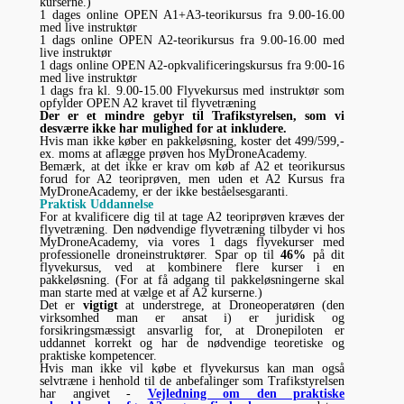
kurserne.)
1 dages online OPEN A1+A3-teorikursus fra 9.00-16.00
med live instruktør
1 dags online OPEN A2-teorikursus fra 9.00-16.00 med
live instruktør
1 dags online OPEN A2-opkvalificeringskursus fra 9:00-16
med live instruktør
1 dags fra kl. 9.00-15.00 Flyvekursus med instruktør som
opfylder OPEN A2 kravet til flyvetræning
Der er et mindre gebyr til Trafikstyrelsen, som vi
desværre ikke har mulighed for at inkludere.
Hvis man ikke køber en pakkeløsning, koster det 499/599,-
ex. moms at aflægge prøven hos MyDroneAcademy.
Bemærk, at det ikke er krav om køb af A2 et teorikursus
forud for A2 teoriprøven, men uden et A2 Kursus fra
MyDroneAcademy, er der ikke beståelsesgaranti.
Praktisk Uddannelse
For at kvalificere dig til at tage A2 teoriprøven kræves der
flyvetræning. Den nødvendige flyvetræning tilbyder vi hos
MyDroneAcademy, via vores 1 dags flyvekurser med
professionelle droneinstruktører. Spar op til
46%
på dit
flyvekursus, ved at kombinere flere kurser i en
pakkeløsning. (For at få adgang til pakkeløsningerne skal
man starte med at vælge et af A2 kurserne.)
Det er
vigtigt
at understrege, at Droneoperatøren (den
virksomhed man er ansat i) er juridisk og
forsikringsmæssigt ansvarlig for, at Dronepiloten er
uddannet korrekt og har de nødvendige teoretiske og
praktiske kompetencer.
Hvis man ikke vil købe et flyvekursus kan man også
selvtræne i henhold til de anbefalinger som Trafikstyrelsen
har angivet -
Vejledning om den praktiske