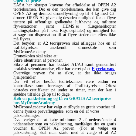
Open A2 prøve
EASA har skærpet kravene for afholdelse af OPEN A2
teorieksamen. Det er den teorieksamen, der kan give dig
OPEN A2 og dermed droneflyvning op til 4 kg med C2-
droner. OPEN A2 giver dig desuden mulighed for at flyve
tættere på offentlige godkendte lufthavne og militære
flyvestationer, samt HEMS’er (Lægehelikopter
landingspladser på f. eks. Rigshospitalet) og mulighed for
at søge om dispensation til at flyve steder der ellers ikke
må flyves.
Det betyder, at A2 teoriprøven skal aflægges hos en af
trafikstyrelsen anerkendt droneskole som
MyDroneAcademy.
Droneskolen skal sikre at:
Sikre identiteten af personen
Sikre at personen har bestået A1/A3 samt gennemført
praktisk selvuddannelse, eller har været på et
Flyvekursus
Overvåge prøven for at sikre, at der ikke bruges
hjælpemidler
Der vil efter bestået teorieksamen være endnu en
kontrolfase som foretages af Trafikstyrelsen. Oftest
udstedes certifikatet på under to timer, men der kan i
sjældne tilfælde gå op til to dage.
Køb en pakkeløsning og få en GRATIS A2 teoriprøve
hos MyDroneAcademy
MyDroneAcademy har valgt at tilbyde en gratis voucher til
denne fysiske prøvaflæggelse, som en del af vores
pakkeløsninger.
Dvs. vælger du at købe minimum 2 af nedenstående 4
uddannelser som en pakkeløsning, medfølger der en gratis
voucher til OPEN A2 prøven. (For at vælge en
pakkeløsning, skal man starte med at vælge et af A2