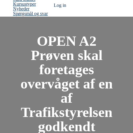
Kursustyper
Log ind
Nyheder
Spørgsmål og svar
OPEN A2
Prøven skal
foretages
overvåget af en
af
Trafikstyrelsen
godkendt