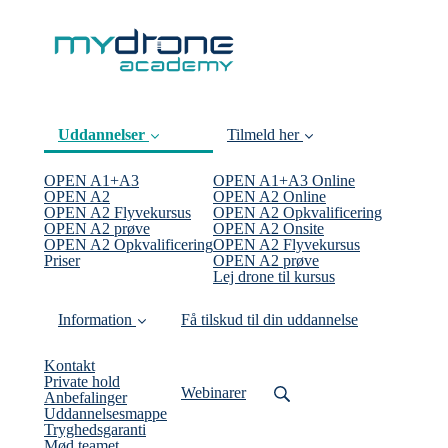
Uddannelser
Tilmeld her
OPEN A1+A3
OPEN A1+A3 Online
OPEN A2
OPEN A2 Online
OPEN A2 Flyvekursus
OPEN A2 Opkvalificering
(current)
OPEN A2 prøve
OPEN A2 Onsite
OPEN A2 Opkvalificering
OPEN A2 Flyvekursus
Priser
OPEN A2 prøve
Lej drone til kursus
Information
Få tilskud til din uddannelse
Kontakt
Private hold
Webinarer
Anbefalinger
Uddannelsesmappe
Tryghedsgaranti
Mød teamet