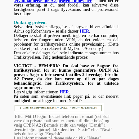
selvuddannelse før A2-prøven findes her
- men det er
vores erfaring, at du med fordel, kan erhverve disse
færdigheder på et 1 dags flyvekursus med en professionel
instruktør.
Omkring prøven:
Selve den fysiske aflæggelse af prøven bliver afholdt i
Århus og København – se alle datoer
HER
.
Deltagerne skal til prøven medbringe en bærbar computer,
helst en der fungere uden VPN, da det volder en del
problemer for trafikstyrelsens online prøveløsning. (Dette
er ikke et problem relateret til MyDroneAcedemy.)
Den enkelte deltager skal selv indhente et sagsnummer hos
Trafikstyrelsen. Følg nedenstående proces:
VIGTIGT - BEMÆRK: Du skal have et Sagsnr. fra
trafikstyrelsen for at kunne gennemføre OPEN A2
prøven. Sagsnr. bør senest bestilles 3 hverdage før din
A2 Prøve, da der kan være op til et par dages
behandlingstid hos Trafikstyrelsen, for at udstede
sagsnummeret.
Læs vigtig informationen
HER
.
På siden som ovenstående link peger på, er der nederst
mulighed for at logge ind med NemID
Efter MitID login: Indtast telefon nr., e-mail (det skal
være din private mail som er knyttet til din e-boks) og
vælg OPEN A2 (Bemærk at du kan vælge "Dansk" i
øverste højre hjørne). klik derefter "Næste" eller "Next"
hvis du har valgt "Engelsk"
Læs Informationen på denne side og klik "Næste"