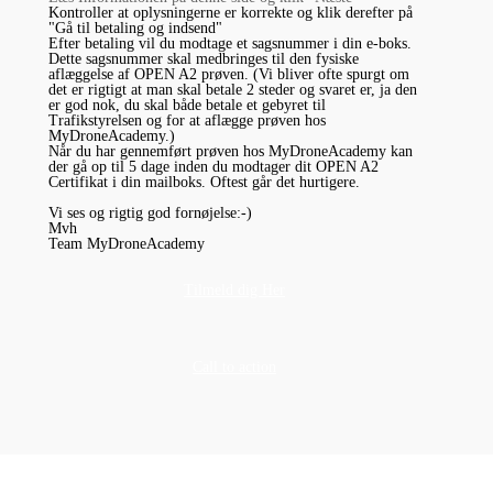
Kontroller at oplysningerne er korrekte og klik derefter på
"Gå til betaling og indsend"
Efter betaling vil du modtage et sagsnummer i din e-boks.
Dette sagsnummer skal medbringes til den fysiske
aflæggelse af OPEN A2 prøven. (Vi bliver ofte spurgt om
det er rigtigt at man skal betale 2 steder og svaret er, ja den
er god nok, du skal både betale et gebyret til
Trafikstyrelsen og for at aflægge prøven hos
MyDroneAcademy.)
Når du har gennemført prøven hos MyDroneAcademy kan
der gå op til 5 dage inden du modtager dit OPEN A2
Certifikat i din mailboks. Oftest går det hurtigere.
Vi ses og rigtig god fornøjelse:-)
Mvh
Team MyDroneAcademy
Tilmeld dig Her
Call to action