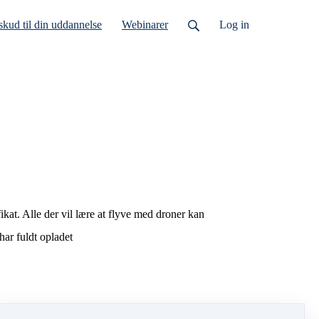
lskud til din uddannelse
Webinarer
Log ind
t. Alle der vil lære at flyve med droner kan
har fuldt opladet