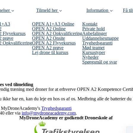
elser
Tilmeld her
Information
Få ti
1+A3
OPEN A1+A3 Online
Kontakt
2
OPEN A2 Online
Private hold
 Flyvekursus
OPEN A2 Opkvalificering
Anbefalinger
 prøve
OPEN A2 Onsite
Uddannelsesmappe
Opkvalificering
OPEN A2 Flyvekursus
Tryghedsgaranti
OPEN A2 prøve
Mød teamet
Lej drone til kursus
Kursustyper
Nyheder
Spørgsmål og svar
es ved tilmelding
ndig træning med droner for at erhverve OPEN A2 Kompetence Certifika
kke har en, kan du leje en hos os af os. Medbring alle de batterier du 
 af MyDroneAcademy's
Tryghedsgaranti
40 eller via
info@mydroneacademy.com
.
MyDroneAcademy er godkendt Droneskole af