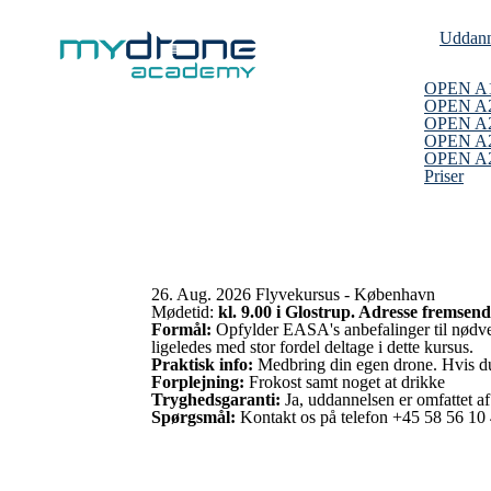
Uddann
OPEN A
OPEN A
OPEN A2
OPEN A2
OPEN A2 
Priser
26. Aug. 2026 Flyvekursus - København
Mødetid:
kl. 9.00 i Glostrup. Adresse fremsend
Formål:
Opfylder EASA's anbefalinger til nødve
ligeledes med stor fordel deltage i dette kursus.
Praktisk info:
Medbring din egen drone. Hvis du i
Forplejning:
Frokost samt noget at drikke
Tryghedsgaranti:
Ja, uddannelsen er omfattet
Spørgsmål:
Kontakt os på telefon +45 58 56 10 