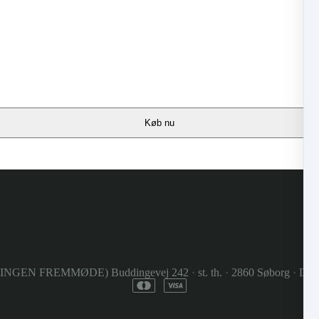
Køb nu
(INGEN FREMMØDE) Buddingevej 242
·
st. th.
·
2860 Søborg
·
Den