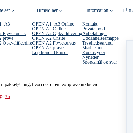
elser
Tilmeld her
Information
Få ti
1+A3
OPEN A1+A3 Online
Kontakt
2
OPEN A2 Online
Private hold
 Flyvekursus
OPEN A2 Opkvalificering
Anbefalinger
 prøve
OPEN A2 Onsite
Uddannelsesmappe
Opkvalificering
OPEN A2 Flyvekursus
Tryghedsgaranti
OPEN A2 prøve
Mød teamet
Lej drone til kursus
Kursustyper
Nyheder
Spørgsmål og svar
 pakkeløsning, hvori der er en teoriprøve inkluderet
Pin