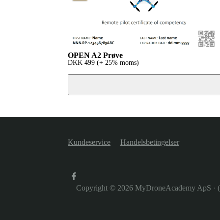
OPEN A2 Prøve
DKK
499
(+ 25% moms)
Kundeservice
Handelsbetingelser
Copyright © 2026
MyDroneAcademy ApS
·