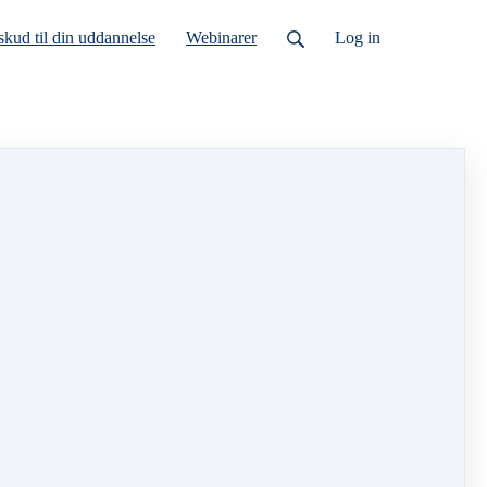
lskud til din uddannelse
Webinarer
Log ind