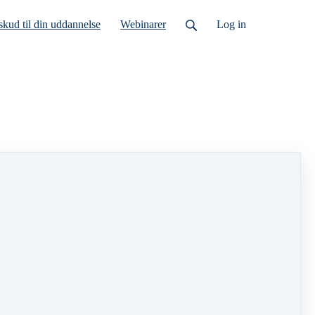
lskud til din uddannelse
Webinarer
Log ind