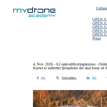
Uddann
OPEN A
OPEN A
OPEN A2
OPEN A2
OPEN A2 
Priser
4. Nov. 2026 - A2-opkvalificeringskursus - Onli
Kurset er målrettet fjernpiloter der skal forny si
Del
Send indlæg
Del