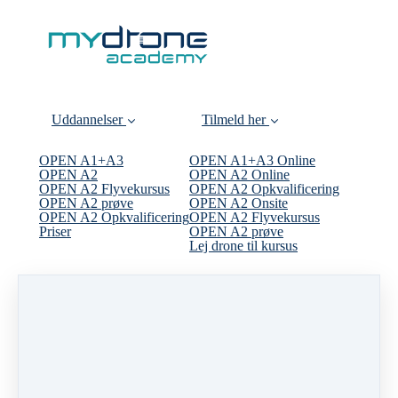
Uddannelser
Tilmeld her
OPEN A1+A3
OPEN A1+A3 Online
OPEN A2
OPEN A2 Online
OPEN A2 Flyvekursus
OPEN A2 Opkvalificering
OPEN A2 prøve
OPEN A2 Onsite
OPEN A2 Opkvalificering
OPEN A2 Flyvekursus
Priser
OPEN A2 prøve
Lej drone til kursus
Information
Få tilskud til din uddannelse
Kontakt
Private hold
Webinarer
Anbefalinger
Uddannelsesmappe
Tryghedsgaranti
Mød teamet