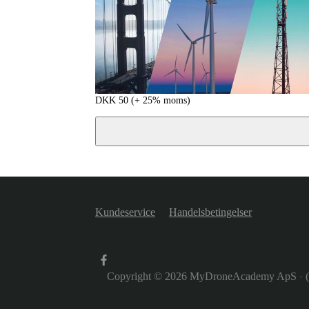
DKK
50
(+ 25% moms)
Kundeservice
Handelsbetingelser
Copyright © 2026
MyDroneAcademy ApS
·