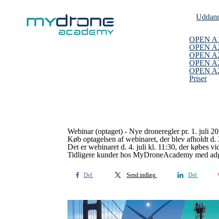
Uddann
OPEN A
OPEN A
OPEN A2
OPEN A2
OPEN A2 
Priser
Webinar (optaget) - Nye droneregler pr. 1. juli 2
Køb optagelsen af webinaret, der blev afholdt d
Det er webinaret d. 4. juli kl. 11:30, der købes vi
Tidligere kunder hos MyDroneAcademy med adg
Del
Send indlæg
Del