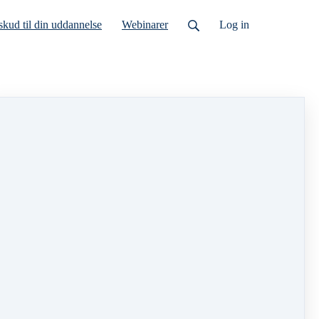
lskud til din uddannelse
Webinarer
Log ind
 en smule bonus om den gældende lovgivning.
 til betaling!