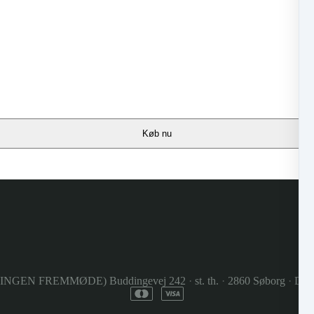
Køb nu
(INGEN FREMMØDE) Buddingevej 242
·
st. th.
·
2860 Søborg
·
Den