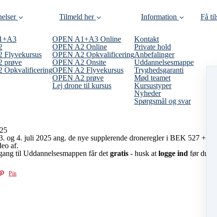
elser
Tilmeld her
Information
Få ti
1+A3
OPEN A1+A3 Online
Kontakt
2
OPEN A2 Online
Private hold
 Flyvekursus
OPEN A2 Opkvalificering
Anbefalinger
 prøve
OPEN A2 Onsite
Uddannelsesmappe
Opkvalificering
OPEN A2 Flyvekursus
Tryghedsgaranti
OPEN A2 prøve
Mød teamet
Lej drone til kursus
Kursustyper
Nyheder
Spørgsmål og svar
025
. 3. og 4. juli 2025 ang. de nye supplerende droneregler i BEK 527 +
deo af.
ang til Uddannelsesmappen får det
gratis
- husk at
logge ind
før du går
Pin