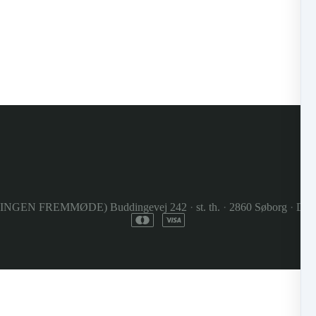
(INGEN FREMMØDE) Buddingevej 242
·
st. th.
·
2860 Søborg
·
Den