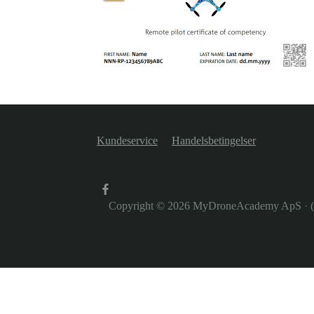
Kundeservice
Handelsbetingelser
Copyright © 2026
MyDroneAcademy ApS
·