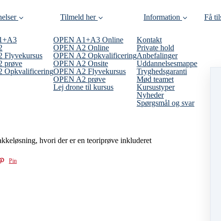
elser
Tilmeld her
Information
Få ti
1+A3
OPEN A1+A3 Online
Kontakt
2
OPEN A2 Online
Private hold
 Flyvekursus
OPEN A2 Opkvalificering
Anbefalinger
 prøve
OPEN A2 Onsite
Uddannelsesmappe
Opkvalificering
OPEN A2 Flyvekursus
Tryghedsgaranti
OPEN A2 prøve
Mød teamet
Lej drone til kursus
Kursustyper
Nyheder
Spørgsmål og svar
keløsning, hvori der er en teoriprøve inkluderet
Pin