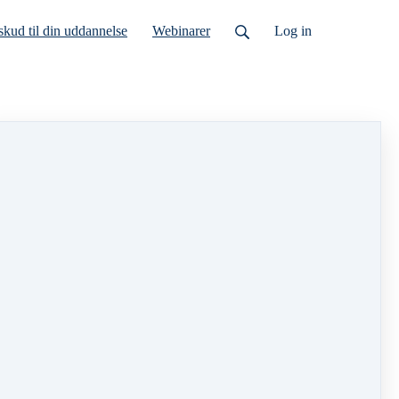
lskud til din uddannelse
Webinarer
Log ind