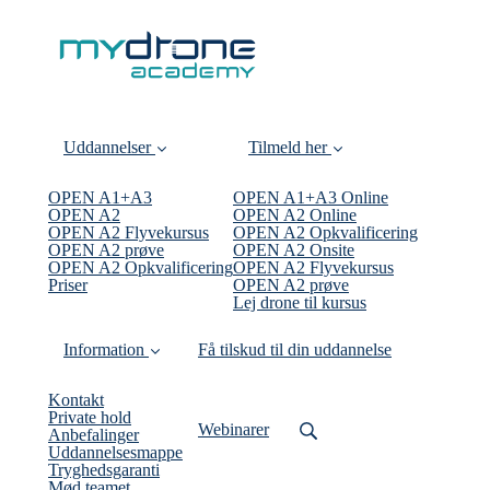
Uddannelser
Tilmeld her
OPEN A1+A3
OPEN A1+A3 Online
OPEN A2
OPEN A2 Online
OPEN A2 Flyvekursus
OPEN A2 Opkvalificering
OPEN A2 prøve
OPEN A2 Onsite
OPEN A2 Opkvalificering
OPEN A2 Flyvekursus
Priser
OPEN A2 prøve
Lej drone til kursus
Information
Få tilskud til din uddannelse
Kontakt
Private hold
Webinarer
Anbefalinger
Uddannelsesmappe
Tryghedsgaranti
Mød teamet