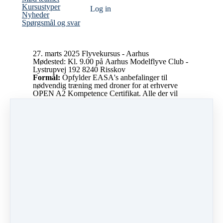
Kursustyper
Log ind
Nyheder
Spørgsmål og svar
27. marts 2025 Flyvekursus - Aarhus
Mødested: Kl. 9.00 på Aarhus Modelflyve Club -
Lystrupvej 192 8240 Risskov
Formål:
Opfylder EASA's anbefalinger til
nødvendig træning med droner for at erhverve
OPEN A2 Kompetence Certifikat. Alle der vil
lære at flyve med droner kan ligeledes med stor
fordel deltage i dette kursus.
Praktisk info:
Medbring din egen drone. Hvis du
ikke har en, kan du leje en hos os af os. Medbring
alle de batterier du har fuldt opladet
Forplejning:
Frokost samt noget at drikke
Tryghedsgaranti:
Ja, uddannelsen er omfattet af
MyDroneAcademy's
Tryghedsgaranti
Spørgsmål:
Kontakt os på telefon +45 58 56 10
40 eller via
info@mydroneacademy.com
.
MyDroneAcademy er godkendt Droneskole
af