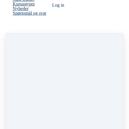
Kursustyper
Log ind
Nyheder
Spørgsmål og svar
Hej
Tak for din tilmelding
Vi vil gøre vores yderste for at gøre
dit uddannelsesforløb til en god
oplevelse!
Vi mener, at det skal være nemt og
overskueligt at blive uddannet som
professionel og godkendt dronepilot.
Derfor har vi stillet en
uddannelsesmappe tilrådighed for
dig, hvor du har adgang til alt det
materiale, som sikrer dig bedst
mulig forberedelse til
undervisningen og teoriprøven. Du