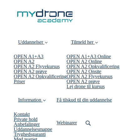
Uddannelser
Tilmeld her
OPEN A1+A3
OPEN A1+A3 Online
OPEN A2
OPEN A2 Online
OPEN A2 Flyvekursus
OPEN A2 Opkvalificering
OPEN A2 prøve
OPEN A2 Onsite
OPEN A2 Opkvalificering
OPEN A2 Flyvekursus
Priser
OPEN A2 prøve
Lej drone til kursus
Information
Få tilskud til din uddannelse
Kontakt
Private hold
Webinarer
Anbefalinger
Uddannelsesmappe
Tryghedsgaranti
Mød teamet