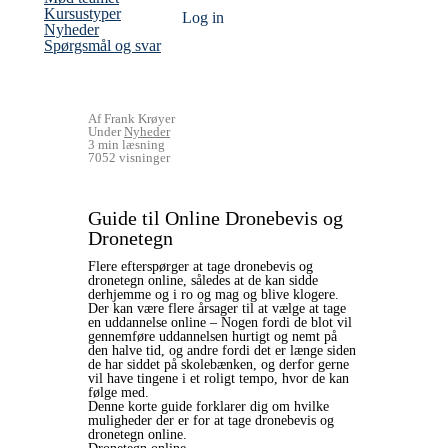
Kursustyper
Log ind
(current)
Nyheder
Spørgsmål og svar
Af Frank Krøyer
Under
Nyheder
3 min læsning
7052 visninger
Guide til Online Dronebevis og
Dronetegn
Flere efterspørger at tage dronebevis og
dronetegn online, således at de kan sidde
derhjemme og i ro og mag og blive klogere.
Der kan være flere årsager til at vælge at tage
en uddannelse online – Nogen fordi de blot vil
gennemføre uddannelsen hurtigt og nemt på
den halve tid, og andre fordi det er længe siden
de har siddet på skolebænken, og derfor gerne
vil have tingene i et roligt tempo, hvor de kan
følge med.
Denne korte guide forklarer dig om hvilke
muligheder der er for at tage dronebevis og
dronetegn online.