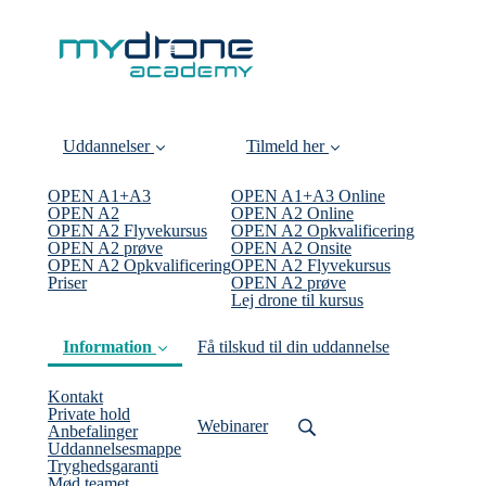
Uddannelser
Tilmeld her
OPEN A1+A3
OPEN A1+A3 Online
OPEN A2
OPEN A2 Online
OPEN A2 Flyvekursus
OPEN A2 Opkvalificering
OPEN A2 prøve
OPEN A2 Onsite
OPEN A2 Opkvalificering
OPEN A2 Flyvekursus
Priser
OPEN A2 prøve
Lej drone til kursus
Information
Få tilskud til din uddannelse
Kontakt
Private hold
Webinarer
Anbefalinger
Uddannelsesmappe
Tryghedsgaranti
Mød teamet