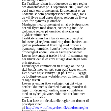
Dronetegn online
Da Trafikstyrelsen introducerede de nye regler
om dronebeviset pr. 1 september 2016, kom der
også snak om dronetegnet. Dronetegnet er en
uddannelse som privatpersoner skal tage, hvis
de vil flyve med deres drone, selvom de flyver
uden for bymæssigt område.
Meningen med dronetegnet er, at privatpersoner
der vil flyve med droner, sætter sig ind i de
gældende regler på området så skader og
ulykker minimeres.
Trafikstyrelsen har i første omgang valgt at
fokusere på reglerne omkring dronebeviset som
gælder professionel flyvning med droner i
bymæssigt område, hvorfor loven vedrørende
dronetegnet endnu ikke er færdigbehandlet.
Loven forventes at træde i kraft til sommer, og
her bliver det så et krav at tage dronetegn som
privatperson.
Dronetegnet kommer du til at tage online og
skal bestås med en test, som også tages online.
Det bliver højst sandsynligt på Trafik-, Bygge,
og Boligstyrelsens webside hvor du kommer til
at tage testen.
Loven er endnu ikke vedtaget, og det vides
derfor ikke med sikkerhed hvor og hvordan du
tager dit dronetegn online, men vi opdaterer
med en nyhed på vores side, når der kommer
mere information.
Du kan læse om de aktuelle regler om droner til
privatpersoner
på
http://www.trafikstyrelsen.dk/da/droneregler