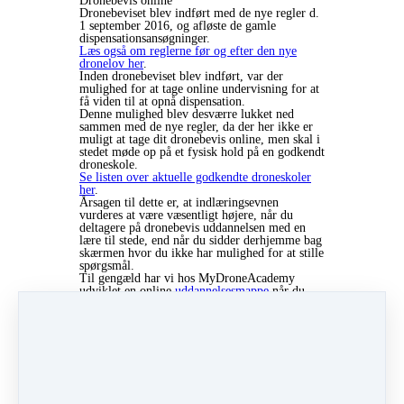
Dronebevis online
Dronebeviset blev indført med de nye regler d.
1 september 2016, og afløste de gamle
dispensationsansøgninger.
Læs også om reglerne før og efter den nye
dronelov her
.
Inden dronebeviset blev indført, var der
mulighed for at tage online undervisning for at
få viden til at opnå dispensation.
Denne mulighed blev desværre lukket ned
sammen med de nye regler, da der her ikke er
muligt at tage dit dronebevis online, men skal i
stedet møde op på et fysisk hold på en godkendt
droneskole.
Se listen over aktuelle godkendte droneskoler
her
.
Årsagen til dette er, at indlæringsevnen
vurderes at være væsentligt højere, når du
deltagere på dronebevis uddannelsen med en
lære til stede, end når du sidder derhjemme bag
skærmen hvor du ikke har mulighed for at stille
spørgsmål.
Til gengæld har vi hos MyDroneAcademy
udviklet en online
uddannelsesmappe
når du
tager dit dronebevis hos os.
Uddannelsesmappen er en personlig side, hvor
du kan følge med i dit forløb, dine
midtvejsresultater og
teoriprøve
. I
uddannelsesmappen finder du også alt dit
undervisningsmateriale, så du altid kan læse op
på uddannelsen.